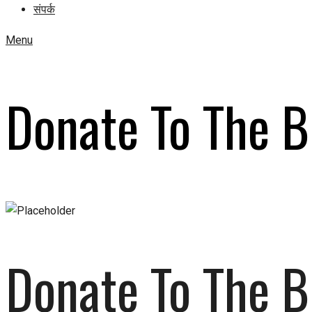
संपर्क
Menu
Donate To The B
Donate To The B