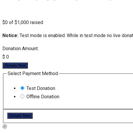
$0
of
$1,000
raised
Notice:
Test mode is enabled. While in test mode no live dona
Donation Amount:
$
0
Donate Now
Select Payment Method
Test Donation
Offline Donation