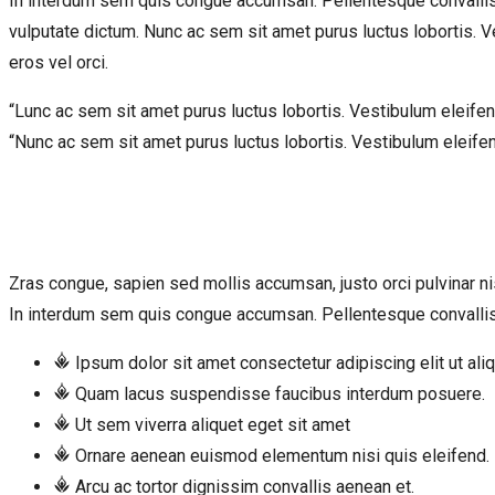
In interdum sem quis congue accumsan. Pellentesque convallis 
vulputate dictum. Nunc ac sem sit amet purus luctus lobortis. Ve
eros vel orci.
“Lunc ac sem sit amet purus luctus lobortis. Vestibulum eleifend,
“Nunc ac sem sit amet purus luctus lobortis. Vestibulum eleifend,
Zras congue, sapien sed mollis accumsan, justo orci pulvinar nisl
In interdum sem quis congue accumsan. Pellentesque convallis s
Ipsum dolor sit amet consectetur adipiscing elit ut ali
Quam lacus suspendisse faucibus interdum posuere.
Ut sem viverra aliquet eget sit amet
Ornare aenean euismod elementum nisi quis eleifend.
Arcu ac tortor dignissim convallis aenean et.