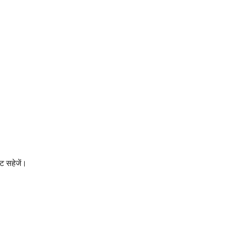
इट सहेजें।