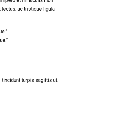
mperdiet mi iaculis nibh
ectus, ac tristique ligula
ue.”
ue.”
incidunt turpis sagittis ut.