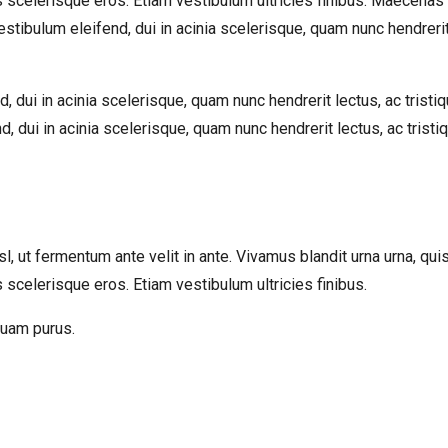
scelerisque eros. Etiam vestibulum ultricies finibus. Maecenas i
stibulum eleifend, dui in acinia scelerisque, quam nunc hendrerit l
 dui in acinia scelerisque, quam nunc hendrerit lectus, ac tristiq
 dui in acinia scelerisque, quam nunc hendrerit lectus, ac tristiq
, ut fermentum ante velit in ante. Vivamus blandit urna urna, quis t
celerisque eros. Etiam vestibulum ultricies finibus.
quam purus.