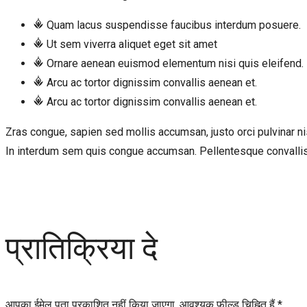
Quam lacus suspendisse faucibus interdum posuere.
Ut sem viverra aliquet eget sit amet
Ornare aenean euismod elementum nisi quis eleifend.
Arcu ac tortor dignissim convallis aenean et.
Arcu ac tortor dignissim convallis aenean et.
Zras congue, sapien sed mollis accumsan, justo orci pulvinar nisl
In interdum sem quis congue accumsan. Pellentesque convallis s
प्रातिक्रिया दे
आपका ईमेल पता प्रकाशित नहीं किया जाएगा.
आवश्यक फ़ील्ड चिह्नित हैं
*