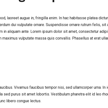
, laoreet augue in, fringilla enim. In hac habitasse platea dictum
nterdum dui vulputate ornare. Suspendisse ornare rutrum felis, si
m in aliquam ante. Lorem ipsum dolor sit amet, consectetur adip
maximus vulputate massa quis convallis. Phasellus at erat ullamco
faucibus. Vivamus faucibus tempor nisi, sed ullamcorper urna. In 
la sed purus sit amet lobortis. Vestibulum pharetra elit id leo rho
nunc libero congue lectus.